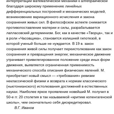
интерпретации математической механики к алгебраической
благодаря широкому применению линейных
дифференциальных построений и механических моделей,
возникновению вариационного исчисления и закона
сохранения живых сил. В философском аспекте снимается
противопоставление материи и силы, разрабатывается
лапласовский детерминизм. Бог, как в качестве «Творца», так и
в роли «Часовщика», становится излишней гипотезой, в
которой ученый больше не нуждается. В 19 в. закон
сохранения живой силы получает переистолкование как закон
сохранения и превращения энергии; механическое движение
утрачивает привилегированное положение среди иных форм
движения, выявляется ограниченная применимость
механического способа описания физических явлений. М.
приобретает новый смысл — «требования» ревизии
неклассической физики и возврата к нормам классического
(ньютонианского) истолкования достижений в естественных
науках. Наиболее яркое проявление новейший М. получил в
50-е гг. 20 столетия в так называемой «критике копенгагенской
школы», чем окончательно себя дискредитировал.
В.Г. Иванов