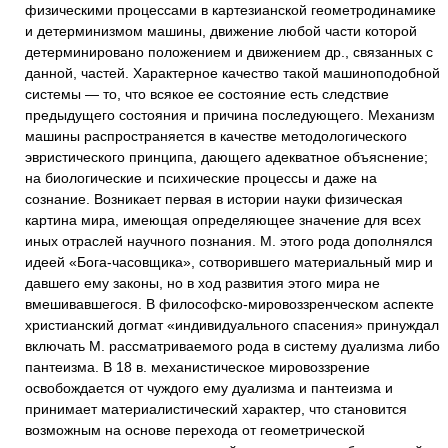
физическими процессами в картезианской геометродинамике
и детерминизмом машины, движение любой части которой
детерминировано положением и движением др., связанных с
данной, частей. Характерное качество такой машиноподобной
системы — то, что всякое ее состояние есть следствие
предыдущего состояния и причина последующего. Механизм
машины распространяется в качестве методологического
эвристического принципа, дающего адекватное объяснение;
на биологические и психические процессы и даже на
сознание. Возникает первая в истории науки физическая
картина мира, имеющая определяющее значение для всех
иных отраслей научного познания. М. этого рода дополнялся
идеей «Бога-часовщика», сотворившего материальный мир и
давшего ему законы, но в ход развития этого мира не
вмешивавшегося. В философско-мировоззренческом аспекте
христианский догмат «индивидуального спасения» принуждал
включать М. рассматриваемого рода в систему дуализма либо
пантеизма. В 18 в. механистическое мировоззрение
освобождается от чуждого ему дуализма и пантеизма и
принимает материалистический характер, что становится
возможным на основе перехода от геометрической