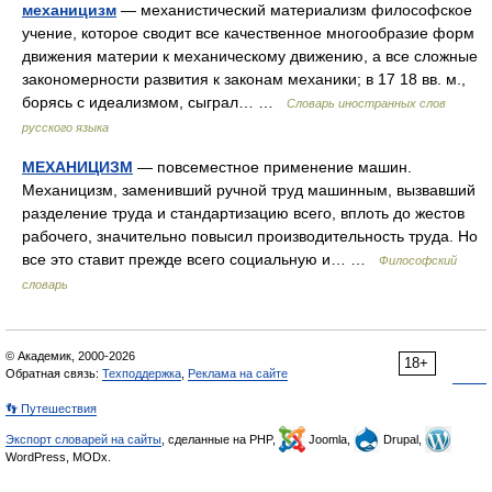
механицизм
— механистический материализм философское
учение, которое сводит все качественное многообразие форм
движения материи к механическому движению, а все сложные
закономерности развития к законам механики; в 17 18 вв. м.,
борясь с идеализмом, сыграл… …
Словарь иностранных слов
русского языка
МЕХАНИЦИЗМ
— повсеместное применение машин.
Механицизм, заменивший ручной труд машинным, вызвавший
разделение труда и стандартизацию всего, вплоть до жестов
рабочего, значительно повысил производительность труда. Но
все это ставит прежде всего социальную и… …
Философский
словарь
© Академик, 2000-2026
18+
Обратная связь:
Техподдержка
,
Реклама на сайте
👣 Путешествия
Экспорт словарей на сайты
, сделанные на PHP,
Joomla,
Drupal,
WordPress, MODx.