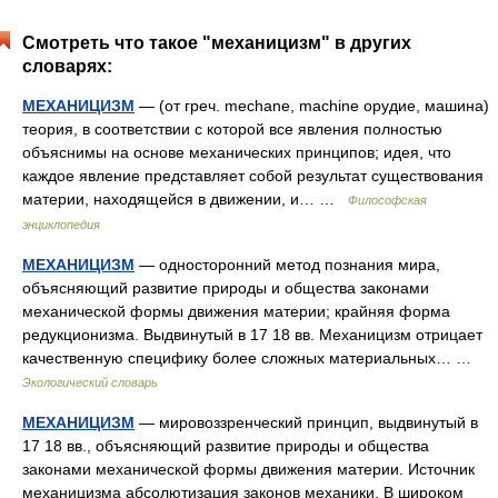
Смотреть что такое "механицизм" в других
словарях:
МЕХАНИЦИЗМ
— (от греч. mechane, machine орудие, машина)
теория, в соответствии с которой все явления полностью
объяснимы на основе механических принципов; идея, что
каждое явление представляет собой результат существования
материи, находящейся в движении, и… …
Философская
энциклопедия
МЕХАНИЦИЗМ
— односторонний метод познания мира,
объясняющий развитие природы и общества законами
механической формы движения материи; крайняя форма
редукционизма. Выдвинутый в 17 18 вв. Механицизм отрицает
качественную специфику более сложных материальных… …
Экологический словарь
МЕХАНИЦИЗМ
— мировоззренческий принцип, выдвинутый в
17 18 вв., объясняющий развитие природы и общества
законами механической формы движения материи. Источник
механицизма абсолютизация законов механики. В широком